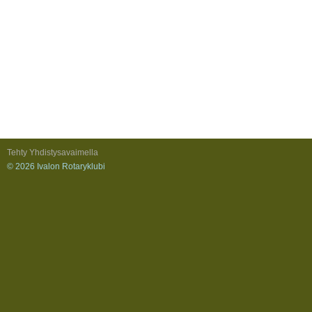
Tehty Yhdistysavaimella
©
2026 Ivalon Rotaryklubi