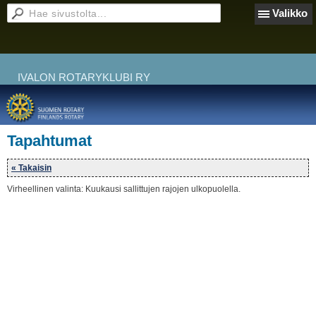
Valikko
IVALON ROTARYKLUBI RY
Tapahtumat
« Takaisin
Virheellinen valinta: Kuukausi sallittujen rajojen ulkopuolella.