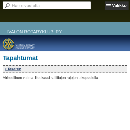
Valikko
IVALON ROTARYKLUBI RY
Tapahtumat
« Takaisin
Virheellinen valinta: Kuukausi sallittujen rajojen ulkopuolella.