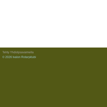
Tehty Yhdistysavaimella
©
2026 Ivalon Rotaryklubi